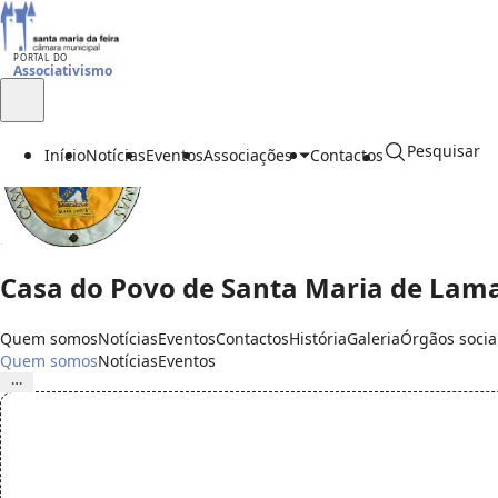
PORTAL DO
Associativismo
Pesquisar
Início
Notícias
Eventos
Associações
Contactos
Casa do Povo de Santa Maria de Lam
Quem somos
Notícias
Eventos
Contactos
História
Galeria
Órgãos socia
Quem somos
Notícias
Eventos